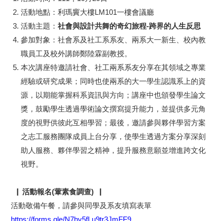
活動地點：利瑪竇大樓LM101一樓會議廳
活動主題：
社會與設計共舞的奇幻旅程
-跨界的人生反思
參加對象：社會系及社工系系友、兩系大一新生、校內教
職員工及校外講師鄭陸霖副教授。
本次講座特邀請社會、社工兩系系友分享在其領域之專業
經驗或研究成果；同時也使兩系的大一學生認識系上的資
源，以期能掌握科系資訊與方向；講座中也頒發學生論文
獎，鼓勵學生透過學術論文撰寫提升能力，並提供多元角
度的視野供彼此互相學習；最後，邀請參與夥伴學習方案
之志工服務團隊成員上台分享，使學生透過方案分享深刻
助人服務、夥伴學習之精神，提升服務意願並增進跨文化
視野。
▕
活動報名(葷素食調查)▕
活動敬備午餐，請參與同學及系友填寫表單
https://forms.gle/N7hy5fLu9tr3JmFF9