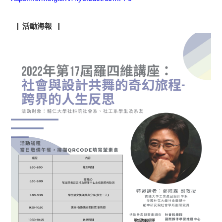
▕ 活動海報▕