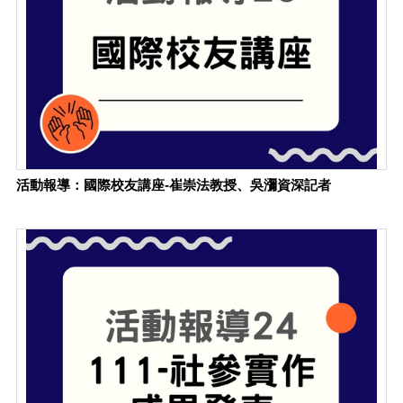
活動報導：國際校友講座-崔崇法教授、吳瀰資深記者