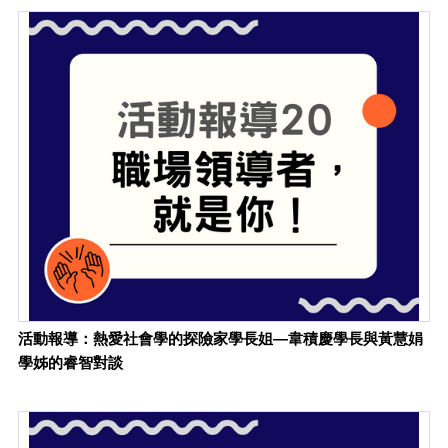
活動報導：熱愛社會學的探險家學長姐—韋積慶學長與黃慧娟
學姊的睿智對談