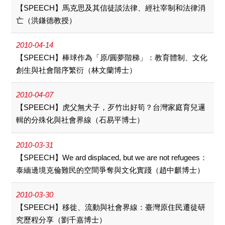
【SPEECH】馬克思及其信徒談法律、經社宰制和法律消
亡（洪鎌德教授）
2010-04-14
【SPEECH】棒球作為「原/圓夢階梯」：教育體制、文化
創生與社會階序繁衍（林文蘭博士）
2010-04-07
【SPEECH】虎父無犬子，歹竹出好筍？台灣家庭育兒邏
輯的分殊化與社會界線（石易平博士）
2010-03-31
【SPEECH】We ard displaced, but we are not refugees：
泰緬邊境克倫難民的空間爭奪與文化實踐（趙中麒博士）
2010-03-30
【SPEECH】移徙、流動與社會界線：臺灣原住民遷徒研
究歷程分享（劉千嘉博士）