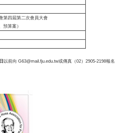
會第四屆第二次會員大會
、預算案）
0日
以前向
G63@mail.fju.edu.tw
或傳真（02）2905-2198報名