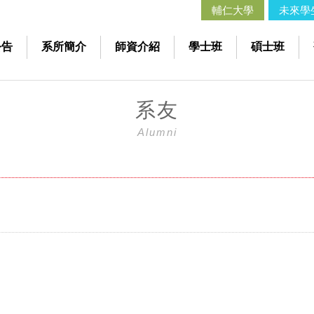
輔仁大學
未來學
公告
系所簡介
師資介紹
學士班
碩士班
系友
Alumni