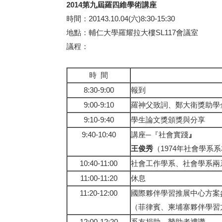
2014
第九屆羅四維學術講座
時間：20143.10.04(六)8:30-15:30
地點：輔仁大學羅耀拉大樓SL117會議室
議程：
時 間
8:30-9:00
報到
9:00-9:10
羅神父致詞、鄭大衛獎助學
9:10-9:40
學生論文獎頒獎與分享
9:40-10:40
講座─『社會實踐
』
王俊秀
（1974年社會學
10:40-11:00
社會工作學系、社會學系兩
11:00-11:20
休息
11:20-12:00
國際夥伴學習推展中心方案
（菲律賓、柬埔寨夥伴學習
12:00-12:20
系友捐助、贊助者禮讚