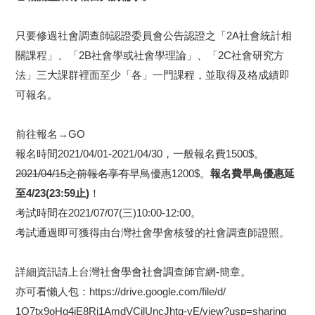
只要修過
社會調查師認證委員會公告
認證之「2A社會統計相
關課程
」、「2B社會學或社會學理論」、「2C社會研究方
法」
三大課群裡面至少「各」一門課程，並取得及格成績即
可報名。
前往報名→
GO
報名時間2021/04/01-2021/04/30，
一般報名費1500$。
2021/04/15之前報名享有
早鳥優惠1200$。
報名費早鳥優惠延
至4/23(23:59止)
！
考試時間在2021/07/07(三)10:00-12:00。
考試通過即可獲得由台灣社會學會核發的社會調查師證照。
詳細資訊請上台灣社會學會社會調查師官網-
簡章
。
亦可看懶人包：
https://drive.google.
com/file/d/
1O7tx9oHq4iE8Ri1AmdVCilUncJhtq
-yE/view?usp=sharing