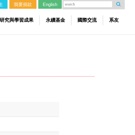
生
我要捐款
English
研究與學習成果
永續基金
國際交流
系友