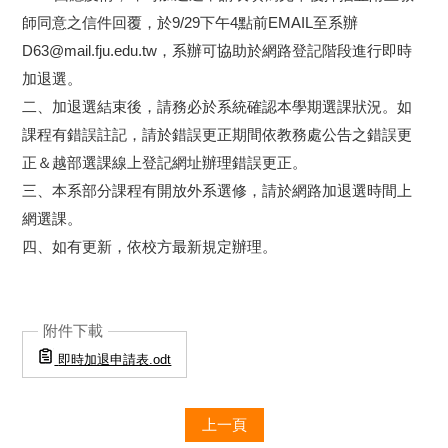
師同意之信件回覆，於9/29下午4點前EMAIL至系辦
D63@mail.fju.edu.tw，系辦可協助於網路登記階段進行即時
加退選。
二、加退選結束後，請務必於系統確認本學期選課狀況。如
課程有錯誤註記，請於錯誤更正期間依教務處公告之錯誤更
正＆越部選課線上登記網址辦理錯誤更正。
三、本系部分課程有開放外系選修，請於網路加退選時間上
網選課。
四、如有更新，依校方最新規定辦理。
附件下載
即時加退申請表.odt
上一頁