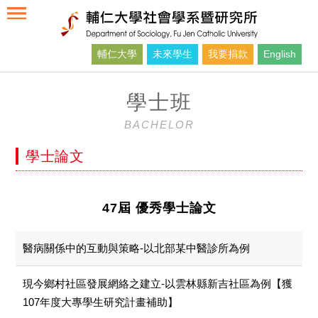
輔仁大學
未來學生
我要捐款
English
學士班
BACHELOR
學士論文
47屆 優秀學士論文
醫病關係中的互動與策略-以北部某中醫診所為例
現今鄉村社區發展網絡之建立-以雲林縣新吉社區為例【獲
107年度大專學生研究計畫補助】